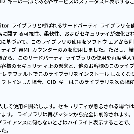
 CID  キーの一部である各サービスのステータスを表示する
onitor  ライブラリと呼ばれるサードパーティ  ライブラリを使用
度の収集に関す る可視性、柔軟性、およびセキュリティが強化
念に基づいて、このライブラリの使用をソフトウ ェアから
ティブ  WMI  カウンターのみを使用しました。ただし、
様から、このサードパーティ  ライブラリの使用を再度導入
お客様のセキュリテ ィ上の懸念と、他のお客様のこのライ
 キーはデフォルトでこのライブラリをインストール しなくな
プトインした場合、CID  キーはこのライブラリを次の場
購入して使用を開始します。セキュリティが懸念される場合
ます。 ライブラリは再びマシンから完全に削除されます。
プライアンスに何もないときはハイライト表示することで、
た。 