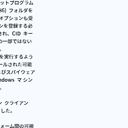
86)  フォルダを
 のオプションも受
シンを登録する必
、CID  キー
リの一部ではない
。
リを実行するよう
ールされた可能
よびスパイウェア
dows  マ シン
。 
シン  クライアン
ました。 
トフォーム間の可視