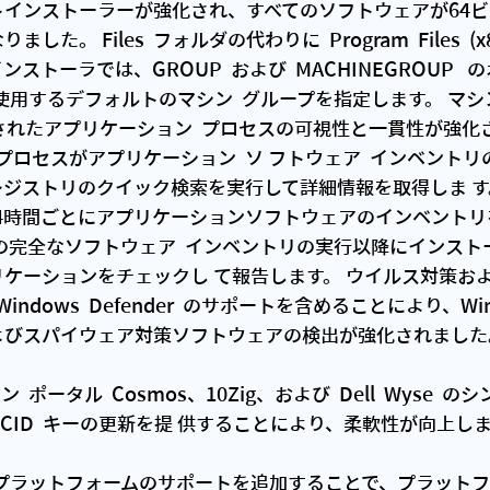
。 Files  フォルダの代わりに  Program  Files  (x
トーラでは、GROUP  および  MACHINEGROUP  
ーが使用するデフォルトのマシン  グループを指定します。 マ
されたアプリケーション  プロセスの可視性と一貫性が強化され
 プロセスがアプリケーション  ソ フトウェア  インベント
ジストリのクイック検索を実行して詳細情報を取得しま す
24時間ごとにアプリケーションソフトウェアのインベント
の完全なソフトウェア  インベントリの実行以降にインスト
ケーションをチェックし て報告します。 ウイルス対策お
ndows  Defender  のサポートを含めることにより、Win
よびスパイウェア対策ソフトウェアの検出が強化されました
  ポータル  Cosmos、10Zig、および  Dell  Wyse  の
で  CID  キーの更新を提 供することにより、柔軟性が向上し
S  M2  プラットフォームのサポートを追加することで、プラッ