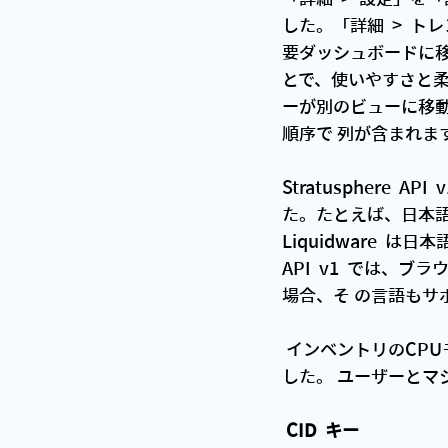
した。「詳細  > 
要ダッシュボードに
とで、使いやすさと
ーが別のビューに移動
順序で 列が含まれます
Stratusphere 
た。たとえば、日本語の場合
Liquidware 
API  v1  では、ブ
場合、そ の言語もサ
 インベントリのCPUモデルなどのいくつかの指標をAPI  v1に追加することで可視性が向上しま
した。 ユーザーとマシ
 CID  キー