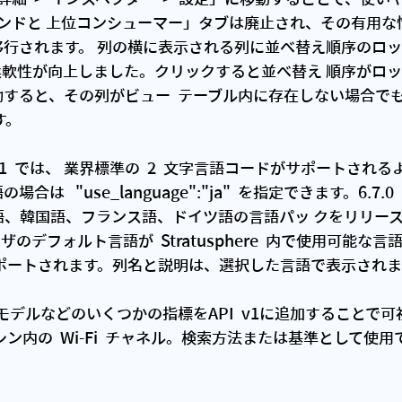
 トレンドと 上位コンシューマー」タブは廃止され、その有用
移行されます。 列の横に表示される列に並べ替え順序のロ
柔軟性が向上しました。クリックすると並べ替え 順序がロ
すると、その列がビュー  テーブル内に存在しない場合で
。 
 API  v1  では、 業界標準の  2  文字言語コードがサポートさ
は   "use_language":"ja"  を指定できます。6.7.
 は日本語、韓国語、フランス語、ドイツ語の言語パッ クをリリー
ラウザのデフォルト言語が  Stratusphere  内で使用可能な言語
ポートされます。列名と説明は、選択した言語で表示されま
ン内の  Wi‑Fi  チャネル。検索方法または基準として使