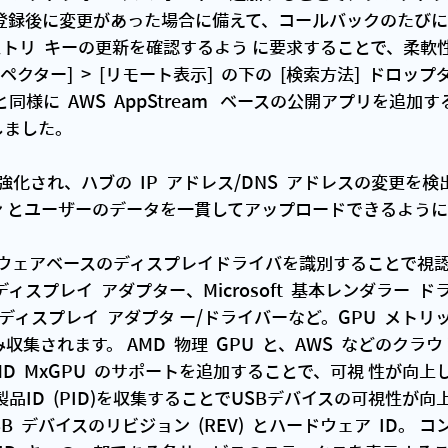
登録後に変更があった場合に備えて、コールバックのたびに  C
ジストリ  キーの更新を確認するよう に要求することで、柔
ンスペクター]  >  [リモート表示]  の下の  [検索方法]  ドロ
リと同様に  AWS  AppStream   ベースの公開アプリを追
しました。
ン とユーザーのデータを一貫してアップロードできるよう
 基本ディスプレイ  アダプター、Microsoft  基本レンダラー  
モート  ディスプレイ  アダプタ ー/ドライバーなど。GPU  メト
み収集されます。 AMD  物理  GPU  と、AWS  などのクラ
MD  MxGPU  のサポートを追加することで、可視 性が向
B  デバイスのリビジョン  (REV)  とハードウェア  ID。 コ