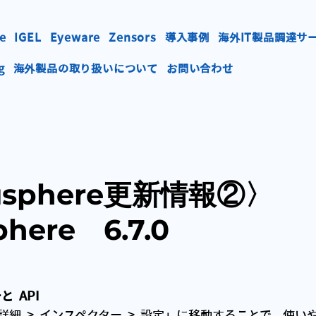
e
IGEL
Eyeware
Zensors
導入事例
海外IT製品調達サ
g
海外製品の取り扱いについて
お問い合わせ
tusphere更新情報②〉
phere 6.7.0
  API
「詳細  >  インスペクター  >  設定」に移動することで、