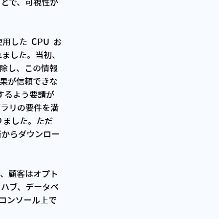
ことで、可視性が
した  CPU  お
されました。当初、
削除し、この情報
結果が信頼できな
するよう要請が
ブラリの要件を満
りました。ただ
所からダウンロー
は、顧客はオプト
 ハブ、データベ
コンソール上で