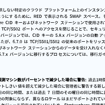
を提供しない特定のクラウド  プラットフォーム上のインスタ
にす るために、RED  で表示される  SWAP  スペース。
tusphere  CID  キーおよびネットワーク  ステーションで使用さ
 および  TCP/5502  ポート へのアクセスを閉じることで、セ
のバージョンでは、CID  キーの  5.8.x  バージョンの自動
、6.7.0  は  TCP/5501/5502  の従来のポートを
 キーおよ びネットワーク  ステーションからのデータを受け入れな
6.7.x  バージョンに移行するプロ セスについては、移行
間の観測マシン数がパーセントで減少した場合に警告:  
過去1時
ントしきい 値を超えて減少した場合に管理者に警告する新
日の同じ時間、または過去  7  日間のその曜日の同じ時間
較の対象にならず、異なるロケール はまだサポートされて