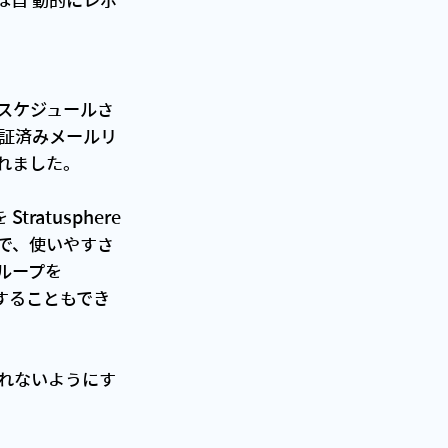
者は自 動的にレポ
スケジュールさ
証済みメールリ
れました。
atusphere 
で、使いやすさ
ループを 
にすることもでき
されないようにす