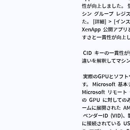
性が向上しました。 
シン  グループ  レ
た。 [詳細]  >  [イ
XenApp  公開アプ
すさと一貫性が向上
 CID  キーの一貫性が強化され、ハブの  IP  アドレス/DNS  アドレスの変更を検出し、証明書の
違いを解釈してマシ
 実際のGPUとソフトウェアベースのディスプレイドライバを識別することで視認性が向上しま
す。 Microsoft 
Microsoft  リ
の  GPU  に対しての
ームに展開された  A
 ベンダーID  (VID)、製品ID  (PID)を収集することでUSBデバイスの可視性が向上します。 マシン
に接続されている  US