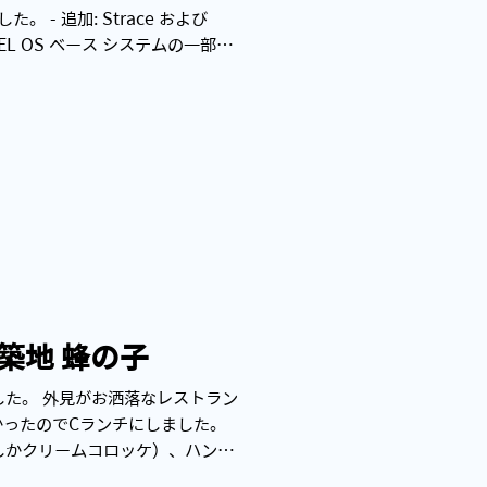
た。 - 追加: Strace および
GEL OS ベース システムの一部で
築地 蜂の子
た。 外見がお洒落なレストラン
かったのでCランチにしました。
しかクリームコロッケ）、ハンバ
ます。 夜のメニューも飾ってあ