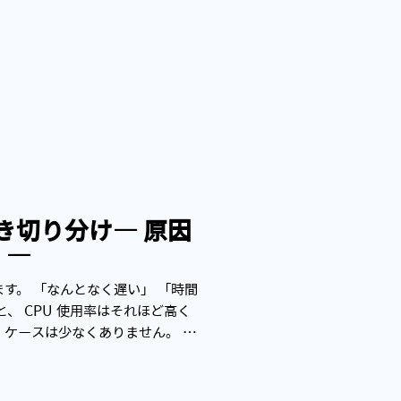
き切り分け― 原因
 ―
ます。 「なんとなく遅い」 「時間
、 CPU 使用率はそれほど高く
 ケースは少なくありません。 本
--------------------
--- なぜ「遅い」の正体が分からなくなるのか 多くの現
ンス問題は、 仮想マシンのリソース