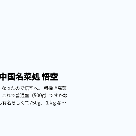
夜に...
中国名菜処 悟空
なったので悟空へ。 粗挽き高菜
 これで普通盛（500g）ですかな
有名らしくて750g、１kｇなど
ランチメニューも美味しそうです