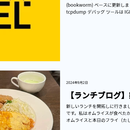
(bookworm) ベースに更新しまし
tcpdump デバッグ ツールは I
す。tcpdump...
2024年9月2日
【ランチブログ】
新しいランチを開拓しに行きまし
です。私はオムライスが食べた
オムライスと本日のフライ（た
ーグです。あとスープがついてき