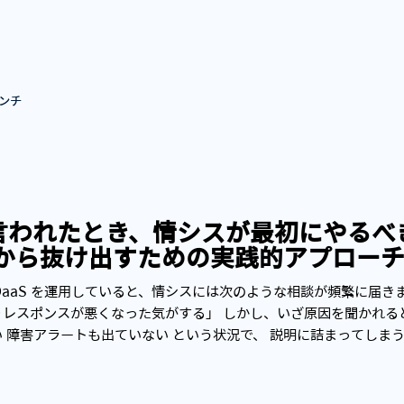
ンチ
と言われたとき、情シスが最初にやるべ
から抜け出すための実践的アプローチ
や DaaS を運用していると、情シスには次のような相談が頻繁に届き
レスポンスが悪くなった気がする」 しかし、いざ原因を聞かれると
 障害アラートも出ていない という状況で、 説明に詰まってしまう
瞬間に、情シスが最初に整理すべき視点 を実運用の観点で解説します。 ------
---------------------------------------------------------
体感”ではなく“数値”で説明できない 点です。 VDI のパフォーマ