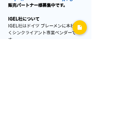
販売パートナー様募集中です。
IGEL社について
IGEL社はドイツ ブレーメンに本社を置
くシンクライアント専業ベンダーで
す。
USやヨーロッパで多くのシェアを持っ
ており、全世界で約17,000の導入実績
があります。
Amazon 、Citrix、Microsoft、
VMwareなどの100を超えるテクノロ
ジー企業とストラテジックパートナー
シップを結んでいます。ハードウェア
に関しても、AMD、Intel、LG、
NVidia、Samsung、Sennheiserな
どの多くのハードウェアメーカ、およ
び入出力デバイスメーカとストラテジ
ックパートナーシップを結んでいま